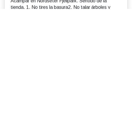
Acampar en Nordseter Fjellpark. Sentido de la
tienda. 1. No tires la basura2. No talar árboles y
arbustos3. Enciende solo los fuegos donde esté
dispue...
Read more