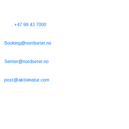
Contáctanos
Horas telefónicas de 10 a 15 horas todos los días
Tel
. +47 99 43 7000
Alquiler de cabañas
Booking@nordseter.no
Centro de Servicios (Alquiler de esquí/Cafetería/Tienda)
Senter@nordseter.no
Escuela de esquí
post@aktivinatur.com
Horarios de apertura
Alquiler de cabañas
Reserva online todo el año, abierta 24/7