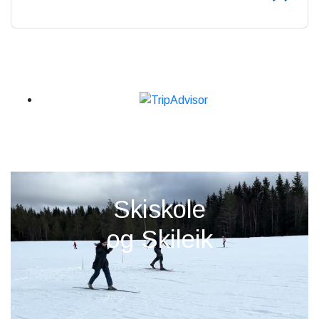
Skiskole
og Skileik