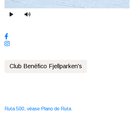
Play video
Mute video
Redes sociales, síguenos!
Club Benéfico Fjellparken's
Política de privacidad
Transporte público
Autobús
Ruta 500, véase Plano de Ruta
Taxi
T. 06565