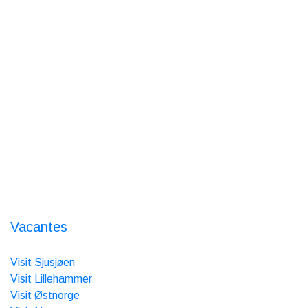
Cafetería y tienda
Verano abierto del 7/4 al 31/7
Todos los días de 9 a 17
Alquiler de esquís - Tienda
de alquiler
Reserva online abierta 24/7
Sobre nosotros
Nordseter Fjellpark
Nordsetervegen 1363
2618 Lillehammer
Orgnr.: 986 385 517
Vacantes
Somos miembros de:
Visit Sjusjøen
Visit Lillehammer
Visit Østnorge