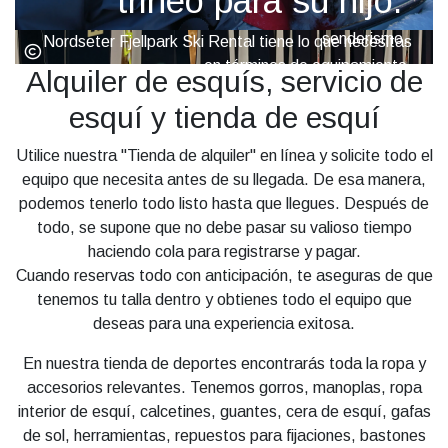
trineo para su hijo.
fondo, el patinaje, las raquetas de nieve y el
senderismo.
Nordseter Fjellpark Ski Rental tiene lo que necesitas
en términos de equipamiento.
Alquiler de esquís, servicio de
Pause
Reservar en línea
¡Reserve en la tienda de alquiler y todo estará listo
esquí y tienda de esquí
para usted a su llegada!
Utilice nuestra "Tienda de alquiler" en línea y solicite todo el
equipo que necesita antes de su llegada. De esa manera,
podemos tenerlo todo listo hasta que llegues. Después de
todo, se supone que no debe pasar su valioso tiempo
haciendo cola para registrarse y pagar.
Cuando reservas todo con anticipación, te aseguras de que
tenemos tu talla dentro y obtienes todo el equipo que
deseas para una experiencia exitosa.
En nuestra tienda de deportes encontrarás toda la ropa y
accesorios relevantes. Tenemos gorros, manoplas, ropa
interior de esquí, calcetines, guantes, cera de esquí, gafas
de sol, herramientas, repuestos para fijaciones, bastones