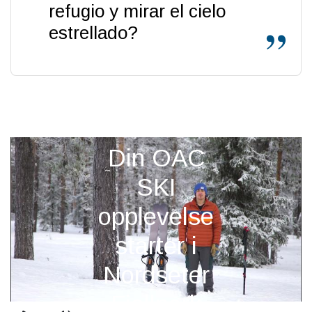
refugio y mirar el cielo
estrellado?
Din OAC
SKI
opplevelse
starter i
Nordseter
Fjellpark