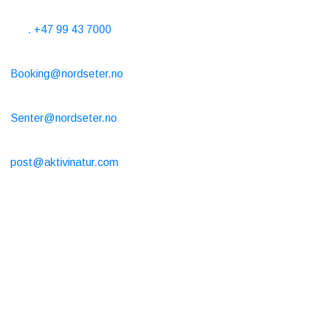
Horas telefónicas de 10 a 15 horas todos los días
Tel
. +47 99 43 7000
Alquiler de cabañas
Booking@nordseter.no
Centro de Servicios (Alquiler de esquí/Cafetería/Tienda)
Senter@nordseter.no
Escuela de esquí
post@aktivinatur.com
Horarios de apertura
Alquiler de cabañas
Reserva online todo el año, abierta 24/7
Cafetería y tienda
Verano abierto del 7/4 al 31/7