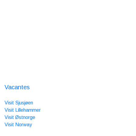
Todos los días de 9 a 17
Alquiler de esquís - Tienda
de alquiler
Reserva online abierta 24/7
Sobre nosotros
Nordseter Fjellpark
Nordsetervegen 1363
2618 Lillehammer
Orgnr.: 986 385 517
Vacantes
Somos miembros de:
Visit Sjusjøen
Visit Lillehammer
Visit Østnorge
Visit Norway