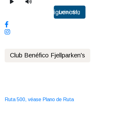
Play video
Mute video
Redes sociales, síguenos!
Leie i dag
Club Benéfico Fjellparken's
Política de privacidad
Transporte público
Autobús
Ruta 500, véase Plano de Ruta
Taxi
T. 06565
Contáctanos