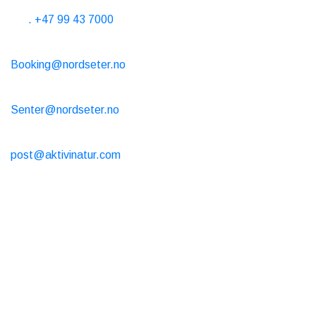
Horas telefónicas de 10 a 15 horas todos los días
Tel
. +47 99 43 7000
Alquiler de cabañas
Booking@nordseter.no
Centro de Servicios (Alquiler de esquí/Cafetería/Tienda)
Senter@nordseter.no
Escuela de esquí
post@aktivinatur.com
Horarios de apertura
Alquiler de cabañas
Reserva online todo el año, abierta 24/7
Cafetería y tienda
Verano abierto del 7/4 al 31/7