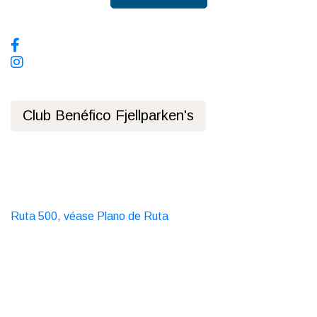
Redes sociales, síguenos!
Club Benéfico Fjellparken's
Política de privacidad
Transporte público
Autobús
Ruta 500, véase Plano de Ruta
Taxi
T. 06565
Contáctanos