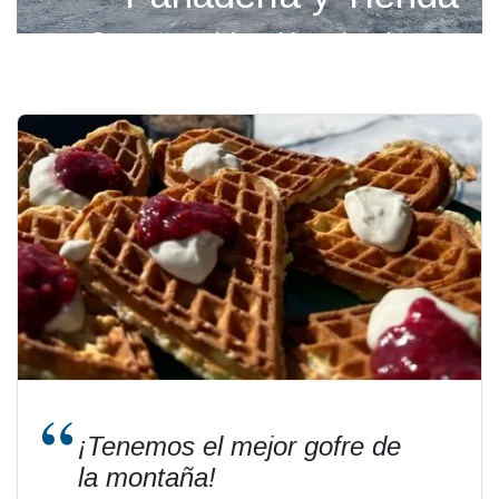
Con una ubicación céntrica en
Pause
Nordseter Fjellpark se encuentra
el Centro de Servicio.
Aquí tienes todo bajo un mismo
techo y el buen olor de la comida
recién horneada te da la
bienvenida.
¡Tenemos el mejor gofre de
la montaña!