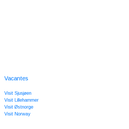
Todos los días de 9 a 17
Alquiler de esquís - Tienda
de alquiler
Reserva online abierta 24/7
Sobre nosotros
Nordseter Fjellpark
Nordsetervegen 1363
2618 Lillehammer
Orgnr.: 986 385 517
Vacantes
Somos miembros de:
Visit Sjusjøen
Visit Lillehammer
Visit Østnorge
Visit Norway