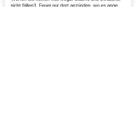
nicht fällen3. Feuer nur dort anzünden, wo es ange...
Mehr lesen