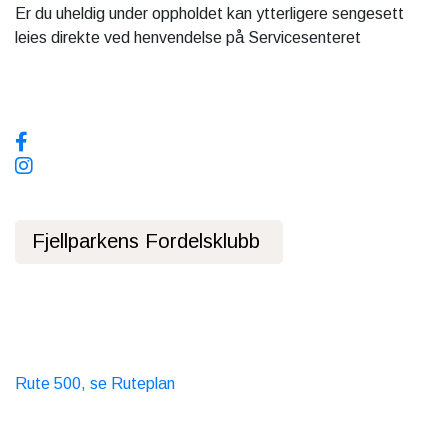
Er du uheldig under oppholdet kan ytterligere sengesett
leies direkte ved henvendelse på Servicesenteret
Sosiale media, følg oss!
Fjellparkens Fordelsklubb
Personvernerklæring
Offentlig Transport
Buss
Rute 500, se Ruteplan
Taxi
T. 06565