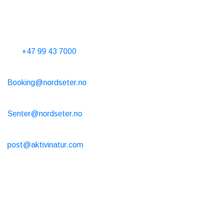
Kontakt oss
Telefontid 10-15 alle dager
Tel.
+47 99 43 7000
Hytteutleie
Booking@nordseter.no
Servicesenter (Skiutleie/Kafe/Butikk)
Senter@nordseter.no
Skiskole
post@aktivinatur.com
Åpningstider
Hytteutleie
Året rundt Onlinebooking åpen 24/7