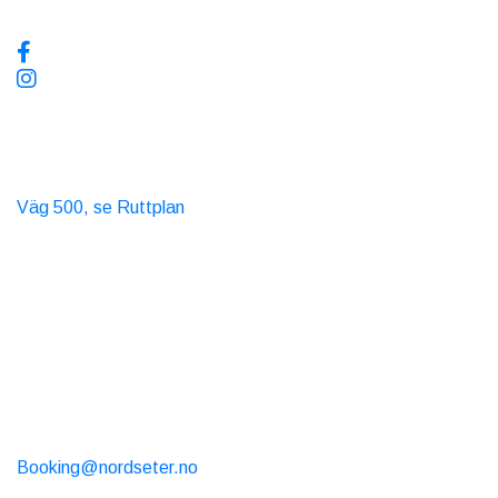
Sociala medier, följ oss!
Kollektivtrafik
Buss
Väg 500, se Ruttplan
Taxi
T. 06565
Kontakta oss
Telefontimmar 10-15 varje dag
Tel- +47 99 43 7000
Stuguthyrning
Booking@nordseter.no