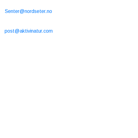
Servicecenter (skiduthyrning/café/butik)
Senter@nordseter.no
Skidskola
post@aktivinatur.com
Öppettider
Stuguthyrning
Onlinebokning är öppen dygnet runt
Café och butik
Varje dag 9-17
Skiduthyrning
Varje dag 9-17
Om Oss
Nordseter Fjellpark