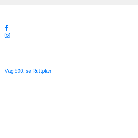
Sociala medier, följ oss!
Kollektivtrafik
Buss
Väg 500, se Ruttplan
Taxi
T. 06565
Kontakta oss
Telefontimmar 10-15 varje dag
Tel- +47 99 43 7000
Stuguthyrning