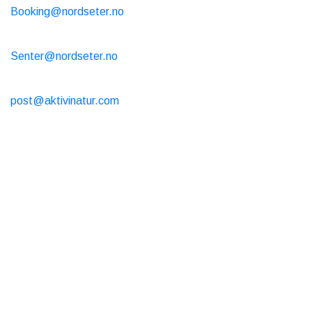
Booking@nordseter.no
Servicecenter (skiduthyrning/café/butik)
Senter@nordseter.no
Skidskola
post@aktivinatur.com
Öppettider
Stuguthyrning
Onlinebokning är öppen dygnet runt
Café och butik
Varje dag 9-17
Skiduthyrning
Varje dag 9-17