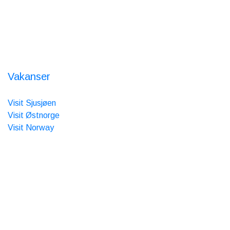
Om Oss
Nordseter Fjellpark
Nordsetervegen 1363
2618 Lillehammer
Orgnr.: 986 385 517
Vakanser
Vi er medlem av
Visit Sjusjøen
Visit Østnorge
Visit Norway
Site produced by
Visit Group
with
Citybreak™ Information
& Reservation System.
WEBX CMS