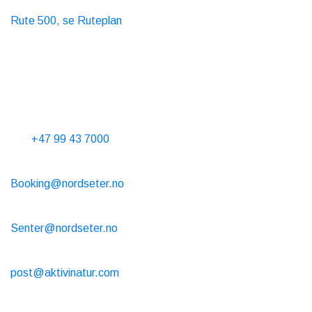
Buss
Rute 500, se Ruteplan
Taxi
T. 06565
Kontakt oss
Telefontid 10-15 alle dager
Tel.
+47 99 43 7000
Hytteutleie
Booking@nordseter.no
Servicesenter (Skiutleie/Kafe/Butikk)
Senter@nordseter.no
Skiskole
post@aktivinatur.com