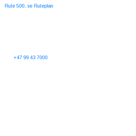
Rute 500, se Ruteplan
Taxi
T. 06565
Kontakt oss
Telefontid 10-15 alle dager
Tel.
+47 99 43 7000
Hytteutleie
Booking@nordseter.no
Servicesenter (Skiutleie/Kafe/Butikk)
Senter@nordseter.no
Skiskole
post@aktivinatur.com