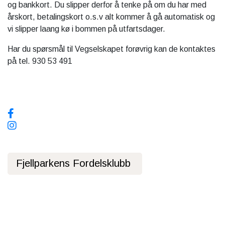
og bankkort. Du slipper derfor å tenke på om du har med
årskort, betalingskort o.s.v alt kommer å gå automatisk og
vi slipper laang kø i bommen på utfartsdager.
Har du spørsmål til Vegselskapet forøvrig kan de kontaktes
på tel. 930 53 491
Sosiale media, følg oss!
Fjellparkens Fordelsklubb
Personvernerklæring
Offentlig Transport
Buss