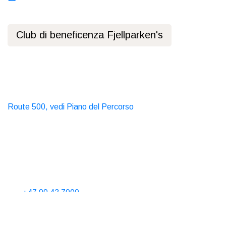
Club di beneficenza Fjellparken's
Informativa sulla privacy
Trasporti pubblici
Autobus
Route 500, vedi Piano del Percorso
Taxi
T. 06565
Contattaci
Telefona dalle 10 alle 15 ogni giorno
Tel.
+47 99 43 7000
Affitto cabina
Booking@nordseter.no