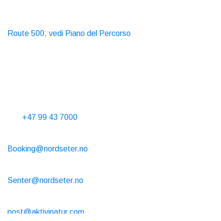
Trasporti pubblici
Autobus
Route 500, vedi Piano del Percorso
Taxi
T. 06565
Contattaci
Telefona dalle 10 alle 15 ogni giorno
Tel.
+47 99 43 7000
Affitto cabina
Booking@nordseter.no
Centro Servizi (Noleggio Sci/Caffè/Negozio)
Senter@nordseter.no
Scuola di sci
post@aktivinatur.com