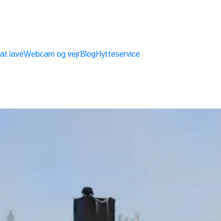
 at lave
Webcam og vejr
Blog
Hytteservice