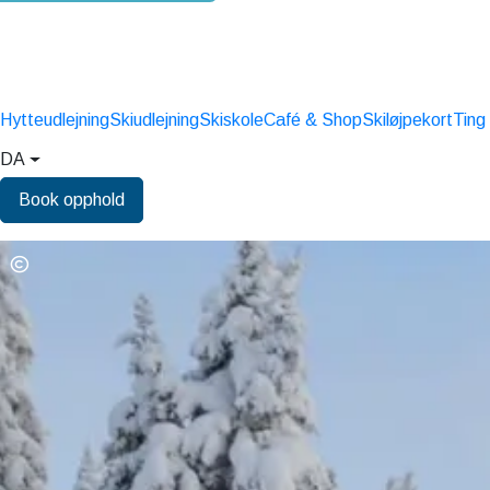
Hytteudlejning
Skiudlejning
Skiskole
Café & Shop
Skiløjpekort
Ting
DA
Book opphold