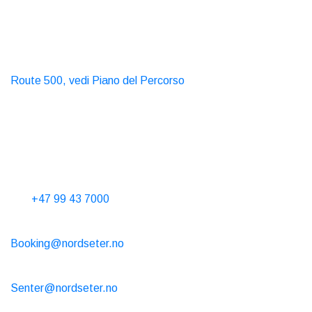
Informativa sulla privacy
Trasporti pubblici
Autobus
Route 500, vedi Piano del Percorso
Taxi
T. 06565
Contattaci
Telefona dalle 10 alle 15 ogni giorno
Tel.
+47 99 43 7000
Affitto cabina
Booking@nordseter.no
Centro Servizi (Noleggio Sci/Caffè/Negozio)
Senter@nordseter.no