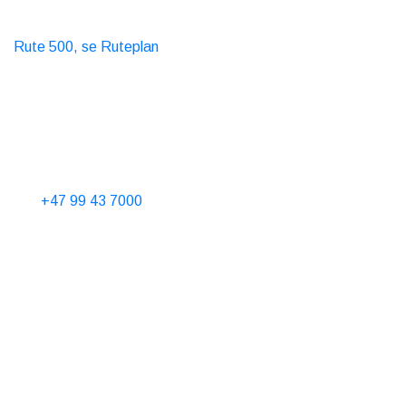
Offentlig Transport
Buss
Rute 500, se Ruteplan
Taxi
T. 06565
Kontakt oss
Telefontid 10-15 alle dager
Tel.
+47 99 43 7000
Hytteutleie
Booking@nordseter.no
Servicesenter (Skiutleie/Kafe/Butikk)
Senter@nordseter.no
Skiskole
post@aktivinatur.com