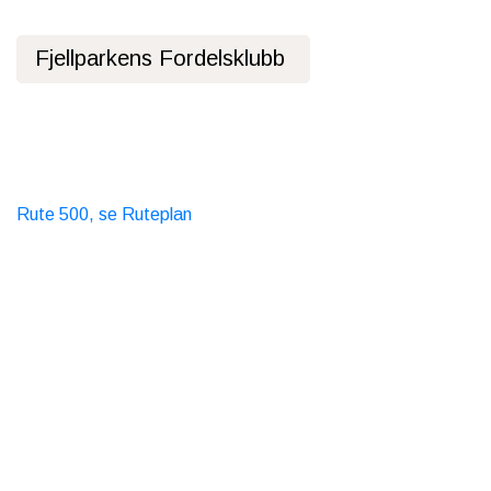
Fjellparkens Fordelsklubb
Personvernerklæring
Offentlig Transport
Buss
Rute 500, se Ruteplan
Taxi
T. 06565
Kontakt oss
Telefontid 10-15 alle dager
Tel.
+47 99 43 7000
Hytteutleie
Booking@nordseter.no