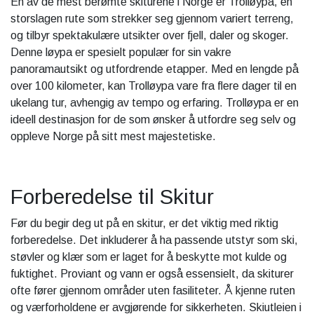
En av de mest berømte skiturene i Norge er Trolløypa, en
storslagen rute som strekker seg gjennom variert terreng,
og tilbyr spektakulære utsikter over fjell, daler og skoger.
Denne løypa er spesielt populær for sin vakre
panoramautsikt og utfordrende etapper. Med en lengde på
over 100 kilometer, kan Trolløypa vare fra flere dager til en
ukelang tur, avhengig av tempo og erfaring. Trolløypa er en
ideell destinasjon for de som ønsker å utfordre seg selv og
oppleve Norge på sitt mest majestetiske.
Forberedelse til Skitur
Før du begir deg ut på en skitur, er det viktig med riktig
forberedelse. Det inkluderer å ha passende utstyr som ski,
støvler og klær som er laget for å beskytte mot kulde og
fuktighet. Proviant og vann er også essensielt, da skiturer
ofte fører gjennom områder uten fasiliteter. Å kjenne ruten
og værforholdene er avgjørende for sikkerheten. Skiutleien i