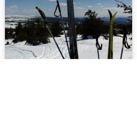
Skitur i Trolløypa
En liten vinterekspedisjon fra Rondane til Lillehammer
via Nordseter. En Perfekt Aktivitet for
Vintersesongen. Vintersesongen i Norge er kjent for
si...
Les mer