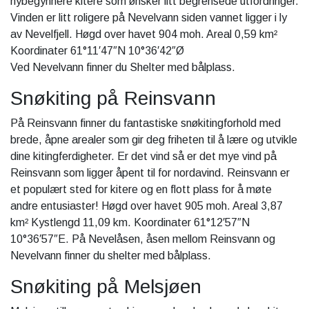
nybegynnere kitere som ønsker litt begrensede utfordringer.
Vinden er litt roligere på Nevelvann siden vannet ligger i ly
av Nevelfjell. Høgd over havet 904 moh. Areal 0,59 km²
Koordinater 61°11′47″N 10°36′42″Ø
Ved Nevelvann finner du Shelter med bålplass.
Snøkiting på Reinsvann
På Reinsvann finner du fantastiske snøkitingforhold med
brede, åpne arealer som gir deg friheten til å lære og utvikle
dine kitingferdigheter. Er det vind så er det mye vind på
Reinsvann som ligger åpent til for nordavind. Reinsvann er
et populært sted for kitere og en flott plass for å møte
andre entusiaster! Høgd over havet 905 moh. Areal 3,87
km² Kystlengd 11,09 km. Koordinater 61°12′57″N
10°36′57″E. På Nevelåsen, åsen mellom Reinsvann og
Nevelvann finner du shelter med bålplass.
Snøkiting på Melsjøen