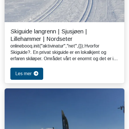
Skiguide langrenn | Sjusjøen |
Lillehammer | Nordseter
onlinebooq.init("aktivinatur","net",{});Hvorfor
Skiguide?. En privat skiguide er en lokalkjent og
erfaren skiløper. Området vårt er enormt og det er i...
Les mer