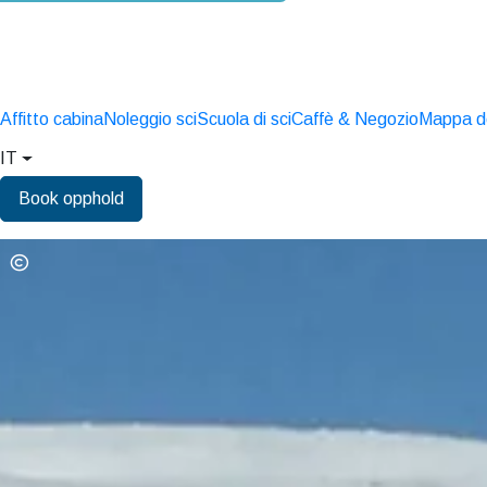
Affitto cabina
Noleggio sci
Scuola di sci
Caffè & Negozio
Mappa del
IT
Book opphold