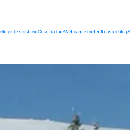
le piste sciistiche
Cose da fare
Webcam e meteo
Il nostro blog
S