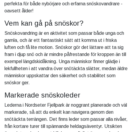
perfekta för både nybörjare och erfarna snöskovandrare -
oavsett ålder!
Vem kan gå på snöskor?
Snöskovandring är en aktivitet som passar både unga och
gamla, och är ett fantastiskt sätt att komma ut i friska
luften och få lite motion. Snöskor gör det lättare att ta sig
fram i djup snö och är mindre påfrestande för kroppen än till
exempel längdskidåkning. Unga människor finner glädje i
lekfullheten i att vandra över snötäckta slätter, medan äldre
människor uppskattar den säkerhet och stabilitet som
snöskor ger.
Markerade snöskoleder
Lederna i Nordseter Fjellpark är noggrant planerade och väl
markerade, så att du enkelt kan navigera genom den
snötäckta terrängen. Det finns leder som passar alla nivåer,
från kortare turer till spännande heldagsäventyr. Utsikten