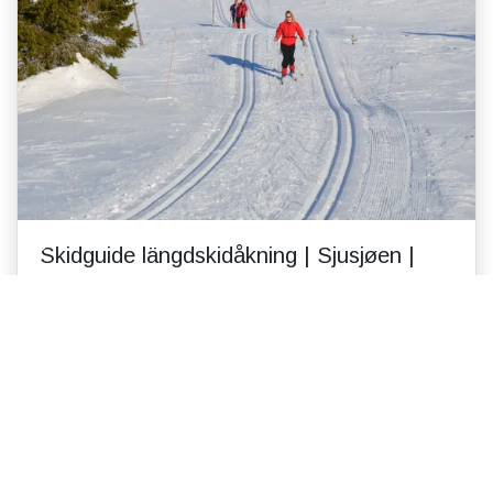
Skidguide längdskidåkning | Sjusjøen |
Lillehammer | Nordseter
onlinebooq.init("aktivinatur","net",{});Varför
Skiguide?. En privat skidguide är en lokalt känd och
erfaren skidåkare. Vårt område är enormt och det
ä...
Läs mer