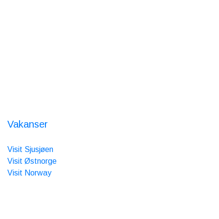
Varje dag 9-17
Skiduthyrning
Varje dag 9-17
Om Oss
Nordseter Fjellpark
Nordsetervegen 1363
2618 Lillehammer
Orgnr.: 986 385 517
Vakanser
Vi er medlem av
Visit Sjusjøen
Visit Østnorge
Visit Norway