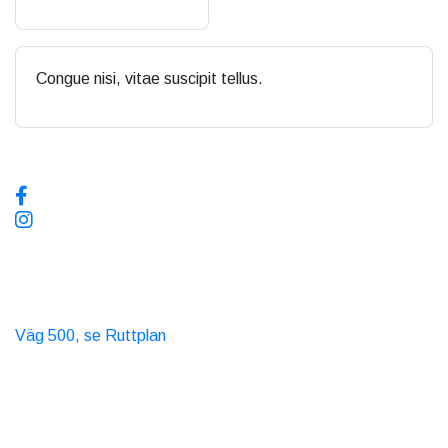
Congue nisi, vitae suscipit tellus.
Sociala medier, följ oss!
Kollektivtrafik
Buss
Väg 500, se Ruttplan
Taxi
T. 06565
Kontakta oss