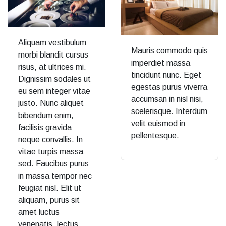
Aliquam vestibulum
Mauris commodo quis
morbi blandit cursus
imperdiet massa
risus, at ultrices mi.
tincidunt nunc. Eget
Dignissim sodales ut
egestas purus viverra
eu sem integer vitae
accumsan in nisl nisi,
justo. Nunc aliquet
scelerisque. Interdum
bibendum enim,
velit euismod in
facilisis gravida
pellentesque.
neque convallis. In
vitae turpis massa
sed. Faucibus purus
in massa tempor nec
feugiat nisl. Elit ut
aliquam, purus sit
amet luctus
venenatis, lectus.