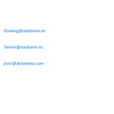
Telefontimmar 10-15 varje dag
Tel- +47 99 43 7000
Stuguthyrning
Booking@nordseter.no
Servicecenter (skiduthyrning/café/butik)
Senter@nordseter.no
Skidskola
post@aktivinatur.com
Öppettider
Stuguthyrning
Onlinebokning är öppen dygnet runt
Café och butik