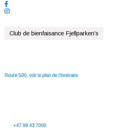
Club de bienfaisance Fjellparken’s
Politique de confidentialité
Transports en commun
Bus
Route 500, voir le plan de l’itinéraire
Taxi
T. 06565
Contactez-nous
Heures téléphoniques 10-15 tous les jours
Tel.
+47 99 43 7000