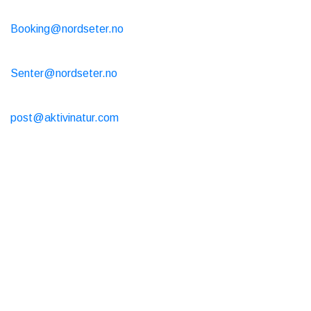
Location de cabine
Booking@nordseter.no
Centre de service (location de ski/café/boutique)
Senter@nordseter.no
École de ski
post@aktivinatur.com
Horaires d’ouverture
Location de cabine
Réservation en ligne ouverte toute l’année 24h/24 et 7j/7
Café et boutique
Ouvert d’été du 7/04 au 31/7
Tous les jours de 9h à 17