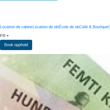
Location de cabine
Location de ski
École de ski
Café & Boutique
C
FR
Book opphold