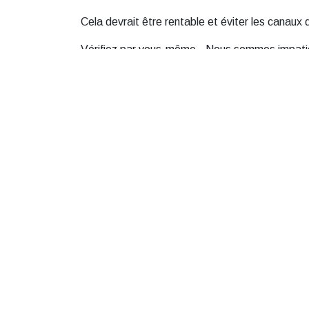
Cela devrait être rentable et éviter les canaux
Vérifiez par vous-même - Nous sommes impatien
Sur les réseaux sociaux, suivez-
Contactez
nous !
Heures téléph
Tel.
+47 99 4
Location de c
Booking@nor
Club de
Centre de ser
bienfaisance Fjellparken’s
ski/café/bouti
Senter@nord
Politique de confidentialité
École de ski
Transports en commun
post@aktivin