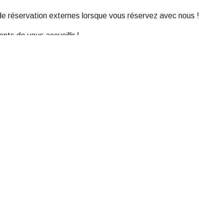
 de réservation externes lorsque vous réservez avec nous !
ts de vous accueillir !
-nous
Horaires d’ouverture
oniques 10-15 tous les jours
Location de cabine
3 7000
Réservation en ligne ouverte 
24h/24 et 7j/7
abine
dseter.no
Café et boutique
Ouvert d’été du 7/04 au 31/7
vice (location de
Tous les jours de 9h à 17
que)
seter.no
Location de ski - Boutique
Réservation en ligne ouverte 
atur.com