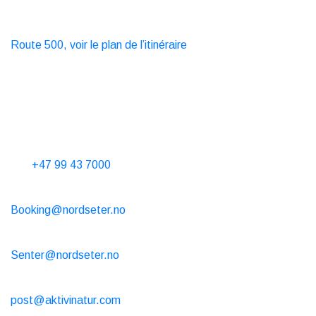
Transports en commun
Bus
Route 500, voir le plan de l’itinéraire
Taxi
T. 06565
Contactez-nous
Heures téléphoniques 10-15 tous les jours
Tel.
+47 99 43 7000
Location de cabine
Booking@nordseter.no
Centre de service (location de ski/café/boutique)
Senter@nordseter.no
École de ski
post@aktivinatur.com