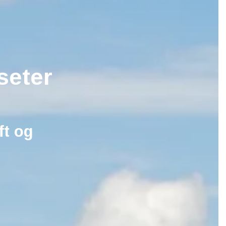
7 er
seter
rabatt!
ft og