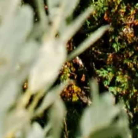
ommerens koseligs
aktivitet?
e i fjellet, padle kano og nyte
med familien.