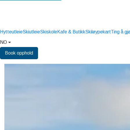
Hytteutleie
Skiutleie
Skiskole
Kafe & Butikk
Skiløypekart
Ting å gj
NO
Book opphold