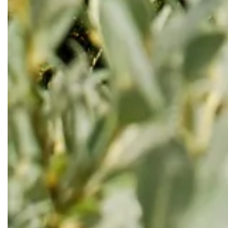
S
Vandr