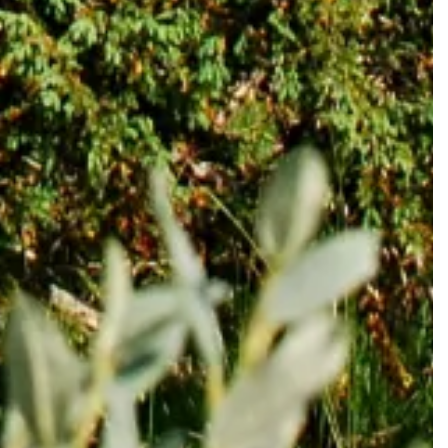
te
 tiden