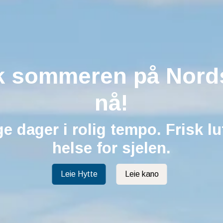
terbookingen 2026/2
 sommeren på Nord
åpen!
nå!
imum 11 døgn i julen og få 15 % i 
e dager i rolig tempo. Frisk lu
helse for sjelen.
Leie Hytte
Leie kano