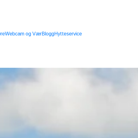
øre
Webcam og Vær
Blogg
Hytteservice