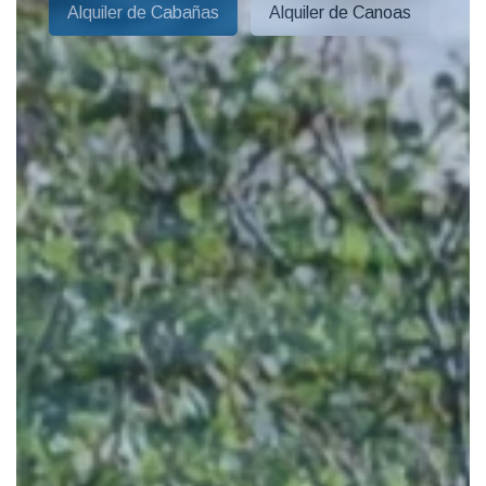
de pistas de esquí
Alquiler de Cabañas
Alquiler de Canoas
Alquiler de cabañas
Alquiler de material de esquí